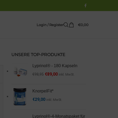
Login / Register
€
0,00
UNSERE TOP-PRODUKTE
Lyprinol® - 180 Kapseln
€
89,00
€
98,95
inkl. MwSt.
KnorpelFit*
€
29,00
inkl. MwSt.
Lyprinol®-4-Monatspaket für