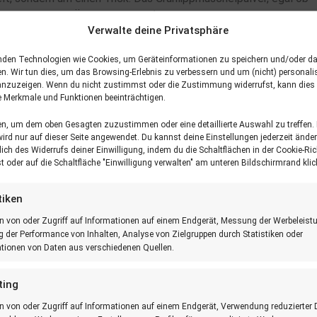
il das begehrte Öl der Muschel (auch Fettsäuren oder Lipide
Verwalte deine Privatsphäre
18 %) und Kohlenhydrate (15 %).
nden Technologien wie Cookies, um Geräteinformationen zu speichern und/oder da
ine Proteine, Kohlenhydrate oder Salz.
Lyprinol
ist also ein
®
n. Wir tun dies, um das Browsing-Erlebnis zu verbessern und um (nicht) personalis
dige, aufwendige Verfahren erklärt den Preisunterschied zu
nzuzeigen. Wenn du nicht zustimmst oder die Zustimmung widerrufst, kann dies
 Merkmale und Funktionen beeinträchtigen.
ten, um dem oben Gesagten zuzustimmen oder eine detaillierte Auswahl zu treffen.
nkomplex PCSO-524
) enthalten (plus Olivenöl und Vitamin E).
®
rd nur auf dieser Seite angewendet. Du kannst deine Einstellungen jederzeit änder
wonnen, d. h. aus stabilisiertem und gefriergetrocknetem
lich des Widerrufs deiner Einwilligung, indem du die Schaltflächen in der Cookie-Ric
 oder auf die Schaltfläche "Einwilligung verwalten" am unteren Bildschirmrand klic
n, die in Omega-3-Fischölen nicht gefunden werden.
tiken
pro Tag.
®
n von oder Zugriff auf Informationen auf einem Endgerät, Messung der Werbeleist
der Performance von Inhalten, Analyse von Zielgruppen durch Statistiken oder
annten ›Blutverdünnern‹ einnehmen?
tionen von Daten aus verschiedenen Quellen.
ting
n von oder Zugriff auf Informationen auf einem Endgerät, Verwendung reduzierter 