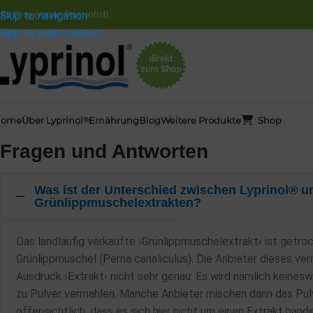
Skip to navigation
um Shop (versandkostenfrei)
Skip to main content
Home
Über
Lyprinol
Ernährung
Blog
Weitere Produkte
Shop
®
Fragen und Antworten
Was ist der Unterschied zwischen Lyprinol® u
Grünlippmuschelextrakten?
Das landläufig verkaufte ›Grünlippmuschelextrakt‹ ist getr
Grünlippmuschel (Perna canaliculus). Die Anbieter dieses v
Ausdruck ›Extrakt‹ nicht sehr genau: Es wird nämlich keines
zu Pulver vermahlen. Manche Anbieter mischen dann das Pulver
offensichtlich, dass es sich hier nicht um einen Extrakt hand