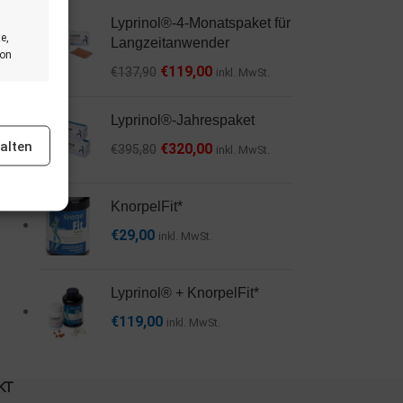
Lyprinol®-4-Monatspaket für
e,
Langzeitanwender
von
€
119,00
€
137,90
inkl. MwSt.
er aktiv
Lyprinol®-Jahrespaket
alten
€
320,00
€
395,80
inkl. MwSt.
KnorpelFit*
€
29,00
inkl. MwSt.
er aktiv
Lyprinol® + KnorpelFit*
€
119,00
inkl. MwSt.
KT