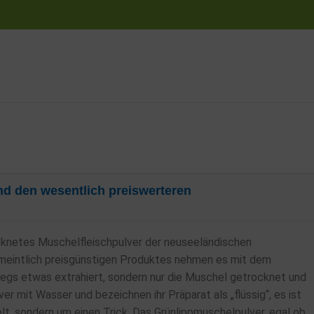
nd den wesentlich preiswerteren
ocknetes Muschelfleischpulver der neuseeländischen
ermeintlich preisgünstigen Produktes nehmen es mit dem
wegs etwas extrahiert, sondern nur die Muschel getrocknet und
 mit Wasser und bezeichnen ihr Präparat als „flüssig“, es ist
elt, sondern um einen Trick. Das Grünlippmuschelpulver, egal ob