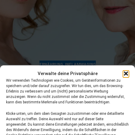
ERNÄHRUNG
,
INFLAMMAGING
Inflammaging – Definition und was die
Verwalte deine Privatsphäre
Ernährung dagegen tun kann
Wir verwenden Technologien wie Cookies, um Geräteinformationen zu
speichern und/oder darauf zuzugreifen. Wir tun dies, um das Browsing-
v.geurden
Erlebnis zu verbessern und um (nicht) personalisierte Werbung
anzuzeigen. Wenn du nicht zustimmst oder die Zustimmung widerrufst,
Der Begriff Inflammaging setzt sich aus den englischen
kann dies bestimmte Merkmale und Funktionen beeinträchtigen.
Wörtern "Inflammation" für Entzündung und "Aging" für
das Altern zusammen. Er beschreibt den Anstieg von
Klicke unten, um dem oben Gesagten zuzustimmen oder eine detaillierte
Auswahl zu treffen. Deine Auswahl wird nur auf dieser Seite
entzündungsfördernden Botenstoffen im älter
angewendet. Du kannst deine Einstellungen jederzeit ändern, einschließlich
werdenden Körper, der als mitverantwortlich für viele
des Widerrufs deiner Einwilligung, indem du die Schaltflächen in der