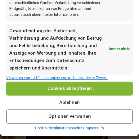
unterschiedlichen Quellen, Verknüpfung verschiedener
v.geurden
Endgeräte, Identifikation von Endgeräten anhand
Können Ballaststoffe die Knochengesundheit günstig
automatisch übermittelter Informationen.
beeinflussen? Das wäre neu. Im Moment wird dieser
Zusammenhang intensiv erforscht. Schon lange wissen
Gewährleistung der Sicherheit,
wir zwar, das Ballaststoffe gesund sind. Sie sorgen
Verhinderung und Aufdeckung von Betrug
dafür, dass wir lange satt sind, vermeiden
und Fehlerbehebung, Bereitstellung und
Immer aktiv
Heißhungerattacken und senken damit das Risiko für
Anzeige von Werbung und Inhalten, Ihre
Übergewicht. Außerdem wirken sie sich günstig auf
Entscheidungen zum Datenschutz
Bluthochdruck, koronare Herzerkrankungen,
speichern und übermitteln.
Fettstoffwechselstörungen und sogar Tumore im
Verwalten von 1410-Lieferanten
Lese mehr über diese Zwecke
Dickdarm aus. Ihr Einfluss auf die Knochengesundheit
Cookies akzeptieren
aber ist ein neu entdeckter Wirkungsbereich, und wir
möchten Ihnen hier vom aktuellen Stand der Forschung
Ablehnen
berichten. So können Sie die neuen Erkenntnisse gleich
für Ihren Speiseplan nutzen ...
Optionen verwalten
WEITERLESEN
Cookie-Richtlinie
Datenschutz
Impressum