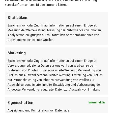
Cookie-Richtlinie verwendest oder auf die Schaltfläche "Einwilligung
unserer typischen Altererkrankungen gilt.
verwalten" am unteren Bildschirmrand klickst.
WEITERLESEN
Statistiken
Speichern von oder Zugriff auf Informationen auf einem Endgerät,
10
Messung der Werbeleistung, Messung der Performance von Inhalten,
OKT.
Analyse von Zielgruppen durch Statistiken oder Kombinationen von
Daten aus verschiedenen Quellen.
Marketing
Speichern von oder Zugriff auf Informationen auf einem Endgerät,
Verwendung reduzierter Daten zur Auswahl von Werbeanzeigen,
Erstellung von Profilen für personalisierte Werbung, Verwendung von
Profilen zur Auswahl personalisierter Werbung, Erstellung von Profilen
zur Personalisierung von Inhalten, Verwendung von Profilen zur
Auswahl personalisierter Inhalte, Entwicklung und Verbesserung der
Angebote, Verwendung reduzierter Daten zur Auswahl von Inhalten.
ERNÄHRUNG
Neue Forschung – mit Ballaststoffen
Eigenschaften
Immer aktiv
gegen Gelenkbeschwerden
Abgleichung und Kombination von Daten aus