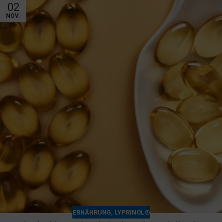
02
NOV.
ERNÄHRUNG
,
LYPRINOL®